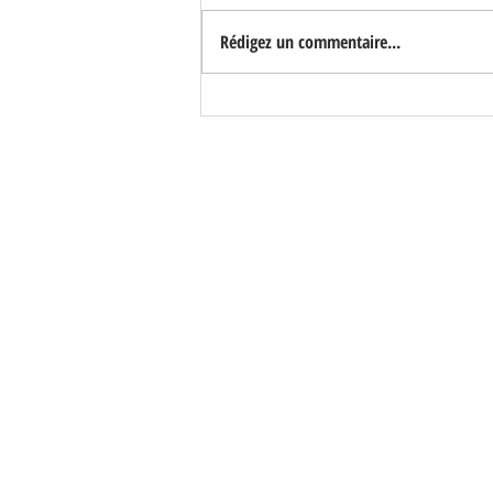
Rédigez un commentaire...
MAISON avec Jardin -
Quartier Villiers Barbusse -
Prix 805 000 €*
N'H
ÉSITEZ PAS À NOUS
PAR E-MAIL OU PAR T
13 Blvd Paul Vaillant Coutu
93100 MONTREUIL
Tél : 01 43 60 73 27
Mobile : 06 42 20 75 29