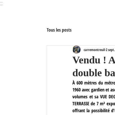
…
…
Agence Carré Royal Montreui
Tous les posts
carremontreuil
2 sept
Vendu ! A
double ba
À 600 mètres du métro 
1960 avec gardien et as
volumes et sa VUE DE
TERRASSE de 7 m² exposé
offrant la possibilité