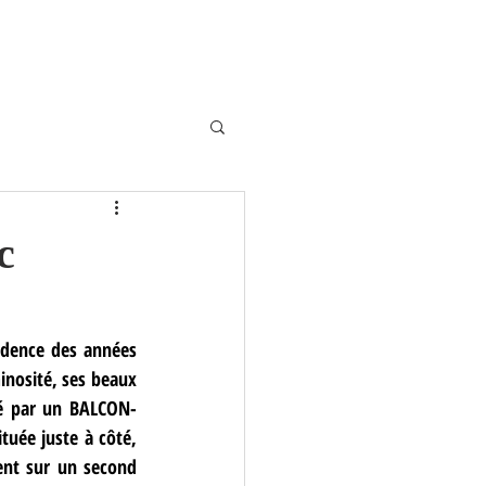
Annonces
Contact
c
idence des années 
nosité, ses beaux 
é par un BALCON-
uée juste à côté, 
ent sur un second 