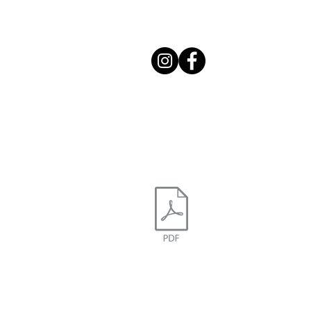
E-mail :
carremontreuil@g
Téléchargez notre barème
Mentions légales
Editeur et hebergement du site : wix.com